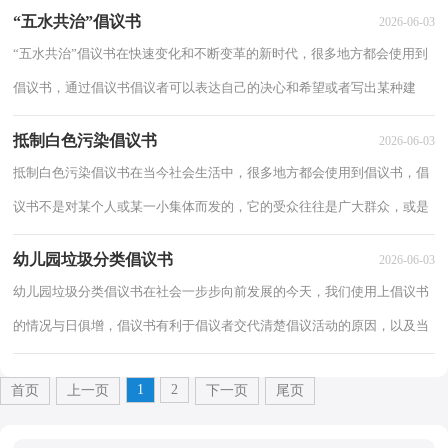
吧！以下是小编收集整理的诚信应考倡议书，欢...
“五水共治”倡议书
2026-06-03
“五水共治”倡议书在快速变化和不断变革的新时代，很多地方都会使用到
倡议书，通过倡议书倡议者可以表达自己的决心和希望或者写出某种建
议。那么一般倡议书是怎么写的呢？以下是...
抵制白色污染倡议书
2026-06-03
抵制白色污染倡议书在当今社会生活中，很多地方都会使用到倡议书，倡
议书不是对某个人或某一小集体而发的，它的受众往往是广大群众，或是
部门的所有人，或是一个地区的所有人，甚至是全...
幼儿园垃圾分类倡议书
2026-06-03
幼儿园垃圾分类倡议书在社会一步步向前发展的今天，我们使用上倡议书
的情况与日俱增，倡议书有利于倡议者交代清楚倡议活动的原因，以及当
时的各种背景事实。写起倡议书来就毫无头...
1
2
首页
上一页
下一页
尾页