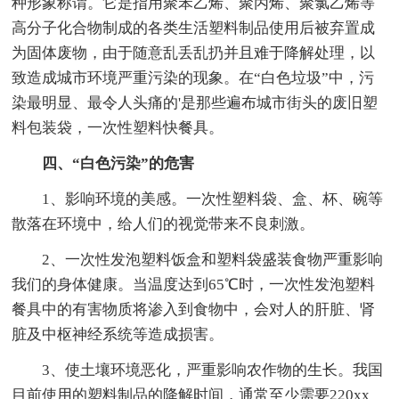
种形象称谓。它是指用聚苯乙烯、聚丙烯、聚氯乙烯等
高分子化合物制成的各类生活塑料制品使用后被弃置成
为固体废物，由于随意乱丢乱扔并且难于降解处理，以
致造成城市环境严重污染的现象。在“白色垃圾”中，污
染最明显、最令人头痛的'是那些遍布城市街头的废旧塑
料包装袋，一次性塑料快餐具。
四、“白色污染”的危害
1、影响环境的美感。一次性塑料袋、盒、杯、碗等
散落在环境中，给人们的视觉带来不良刺激。
2、一次性发泡塑料饭盒和塑料袋盛装食物严重影响
我们的身体健康。当温度达到65℃时，一次性发泡塑料
餐具中的有害物质将渗入到食物中，会对人的肝脏、肾
脏及中枢神经系统等造成损害。
3、使土壤环境恶化，严重影响农作物的生长。我国
目前使用的塑料制品的降解时间，通常至少需要220xx