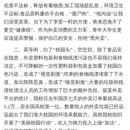
劣质不达标，释放有毒物质;加工现场脏乱差，环境卫生
不达标;食品原料廉价不合格，“僵尸肉”、“地沟油”让我
们深受其害。当下为了享受一时的方便，将来恐免不了
要交“健康税”。作为外卖消费的主力军，青年大学生更
应该提高警惕，保护自己的安全，拒绝“黑外卖”。
二、莫等闲，白了“校园头”，空悲切。除了食品安
全隐患，外卖塑料包装和食物残渣污染也不容我们保持
淡定。不可降解的一次性塑料袋和包装盒加重了校园白
色污染，造成了“视觉刺激”;吃剩的食物残渣堵塞了下水
道、发出阵阵恶臭，造成了“嗅觉刺激”;大量的垃圾和残
渣给清洁人员的工作增加了巨大的额外负担。据某外卖
平台的统计，我校仅去年国庆七天的外卖订单量就高达
5.2万，居全国高校第一位。数量惊人的外卖垃圾已经远
远超出了我们海大校园的环境承载能力。虽然我校组织
开展了“美丽校园行动”，在人力物力投入上做“加法”，