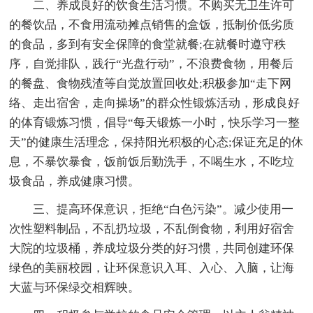
二、养成良好的饮食生活习惯。不购买无卫生许可
的餐饮品，不食用流动摊点销售的盒饭，抵制价低劣质
的食品，多到有安全保障的食堂就餐;在就餐时遵守秩
序，自觉排队，践行“光盘行动”，不浪费食物，用餐后
的餐盘、食物残渣等自觉放置回收处;积极参加“走下网
络、走出宿舍，走向操场”的群众性锻炼活动，形成良好
的体育锻炼习惯，倡导“每天锻炼一小时，快乐学习一整
天”的健康生活理念，保持阳光积极的心态;保证充足的休
息，不暴饮暴食，饭前饭后勤洗手，不喝生水，不吃垃
圾食品，养成健康习惯。
三、提高环保意识，拒绝“白色污染”。减少使用一
次性塑料制品，不乱扔垃圾，不乱倒食物，利用好宿舍
大院的垃圾桶，养成垃圾分类的好习惯，共同创建环保
绿色的美丽校园，让环保意识入耳、入心、入脑，让海
大蓝与环保绿交相辉映。