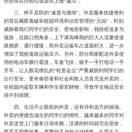
但还得在控制垃圾源头上做“减法”。
三、猝不及防的“速度与激情”。外卖服务快捷便利
的背后藏匿着破坏校园环境和治安管理的“元凶”，时刻
威胁着我们同学们的安全。受地形影响，我校校道多为
坡路，且路口拐角多，上下课高峰期的巨大人流量使道
路拥挤、通行缓慢，而外卖运输车占道面积大，进一步
增加了我校道路运输压力。另外，部分商家配送外卖使
用的电动车横行霸道，车速飞快，骑手一手打电话一手
开车，让人眼花缭乱的“蛇形走位”严重威胁到同学们的
出行安全。更有偷窃者和社会闲散人员冒充送外卖的，
在校园内盗取车辆和学生寝室财物，导致学生物品安全
得不到保障。
四、生活不止眼前的外卖，还有诗和远方的操场。
外卖的便捷也滋生的同学们的惰性，越来越多的同学对
外卖送货上门服务日渐依赖，没课的时间就宅在宿舍，
两耳不闻窗外事，严重缺乏户外运动锻炼。久而久之，