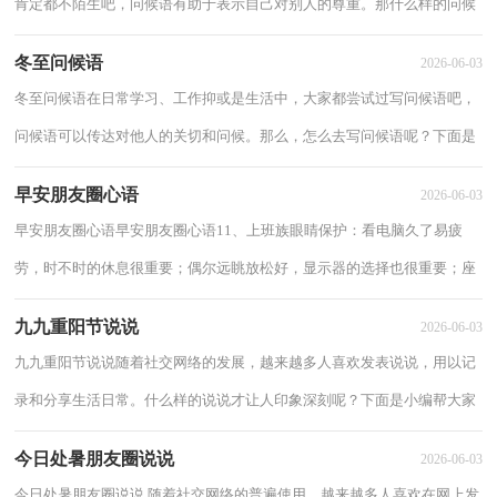
肯定都不陌生吧，问候语有助于表示自己对别人的尊重。那什么样的问候
语才算得上是好的问候语呢？以下是小编精心...
冬至问候语
2026-06-03
冬至问候语在日常学习、工作抑或是生活中，大家都尝试过写问候语吧，
问候语可以传达对他人的关切和问候。那么，怎么去写问候语呢？下面是
小编收集整理的冬至问候语，欢迎阅读，希望大家...
早安朋友圈心语
2026-06-03
早安朋友圈心语早安朋友圈心语11、上班族眼睛保护：看电脑久了易疲
劳，时不时的休息很重要；偶尔远眺放松好，显示器的选择也很重要；座
椅可调节更加妙，资料放近点不用频繁调。愿健康！2...
九九重阳节说说
2026-06-03
九九重阳节说说随着社交网络的发展，越来越多人喜欢发表说说，用以记
录和分享生活日常。什么样的说说才让人印象深刻呢？下面是小编帮大家
整理的九九重阳节说说，欢迎大家借鉴与参考...
今日处暑朋友圈说说
2026-06-03
今日处暑朋友圈说说 随着社交网络的普遍使用，越来越多人喜欢在网上发