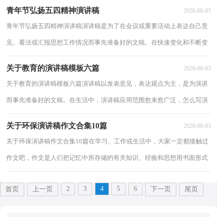
使用到演讲稿，为了让您在写演讲稿时更...
青年节弘扬五四精神演讲稿
2026-06-03
青年节弘扬五四精神演讲稿演讲稿是为了在会议或重要活动上表达自己意
见、看法或汇报思想工作情况而事先准备好的文稿。在快速变化和不断变
革的新时代，用到演讲稿的地方越来越...
关于教育的演讲稿模板六篇
2026-06-03
关于教育的演讲稿模板六篇演讲稿以发表意见，表达观点为主，是为演讲
而事先准备好的文稿。在生活中，演讲稿应用范围愈来愈广泛，怎么写演
讲稿才能避免踩雷呢？以下是小编帮大家整理的...
关于环保演讲稿作文合集10篇
2026-06-03
关于环保演讲稿作文合集10篇在学习、工作或生活中，大家一定都接触过
作文吧，作文是人们把记忆中所存储的有关知识、经验和思想用书面形式
表达出来的记叙方式。你知道作文怎样才...
2
3
4
5
6
首页
上一页
下一页
尾页